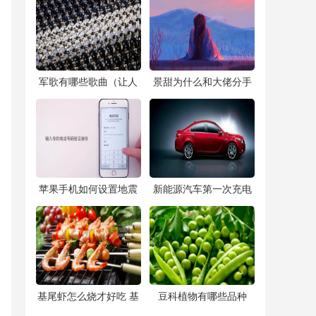
红色的好
​军歌有哪些歌曲（让人
​景甜为什么和大佬分手
难忘的10首经典军旅歌
（景甜为什么和大佬分
曲，看看有没有你喜欢
手天涯）
的！）
​苹果手机如何设置地震
​新能源汽车第一次充电
预警(iphone14自带地震
要充多长时间
警报怎么开)
​基尾虾怎么烧才好吃 基
​豆科植物有哪些品种