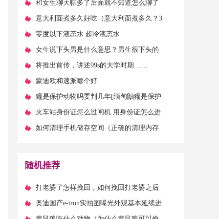
什么不该说的话-）
​和女生聊天聊多了后面就不知道怎么聊了
​意大利面煮多久好吃（意大利面煮多久？3
种面，煮3种不同的时间）
​零度以下液态水 超冷液态水
​女生说下头男是什么意思？男生很下头的
行为
​将推出前传，讲述99s的大学时期……
​蒙迪欧和速派哪个好
​獾是保护动物吗要判几年[缅甸鼬獾是保护
动物吗]
​火车站身份证怎么过闸机 用身份证怎么进
火车站台检票口
​如何清理手机储存空间（正确的清理内存
方式，才能让你的空间更加充裕）
随机推荐
​打老婆了怎样挽回，如何挽回打老婆之后
破裂的关系？
​奥迪国产e-tron实拍图曝光外观基本延续进
口车
​黄鼠狼吃什么动物（为什么黄鼠狼可以偷