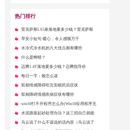
尾虾红烧做法大全
（豆科植物的大家族，
有哪些品种？）
热门排行
​雷克萨斯LS5座落地要多少钱？雷克萨斯
LS官方价
​早安小短句 暖心，令人感慨万千
​水冷式冷水机的六大优点都有哪些
​什么是蜂蜡？
​迈腾1.4T落地要多少钱？迈腾指导价
​每日一字：顿怎么读
​双相情感障碍吃完安眠药后症状
​双相障碍情感疾病症状有哪些
​win10打不开程序怎么办(Win10应用程序无
法正常启动(0xc0000142) 问题解决方
​水泥路面起砂处理办法？这三招自己就能
修好，太实用了
​马云说了什么不该说的话内容（马云说了