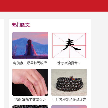
热门图文
​电脑点击哪里都无响应
​臻怎么读拼音？
怎么办(电脑卡死了,鼠
标也用不了了咋办)
​冻伤 冻伤了该怎么办
​小叶紫檀发黑还是红好
小叶紫檀黑色的好还是