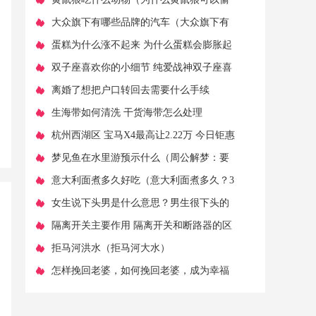
鸡吃，却怕鹅呢？）
​大众旗下有哪些品牌的汽车（大众旗下有
哪些品牌的汽车）
​蛋糕为什么涨不起来 为什么蛋糕会膨胀起
来.没有不起来
​双子座喜欢你的小细节 纯爱战神双子座喜
欢一个人的样子
​离婚了想把户口转回去需要什么手续
​生海带如何清洗 干货海带怎么处理
​杭州西湖区 宝马X4最高让2.22万 今日钜惠
​梦见鱼在水里游预示什么（周公解梦：要
是梦见这件事，那么你就要收获成功了，
​意大利面煮多久好吃（意大利面煮多久？3
种面，煮3种不同的时间）
​女生说下头男是什么意思？男生很下头的
行为
​隔离开关主要作用 隔离开关和断路器的区
别
​拒马河洪水（拒马河大水）
​怎样挽回老婆，如何挽回老婆，成为幸福
的一家人？