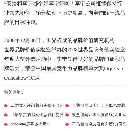
?安踏和李宁哪个好李宁好啊！李宁公司继续保持行
业领先地位，销售额创下历史新高，向着国际一流品
牌的目标冲刺。
2008年12月30日，世界权威的品牌价值研究机构——
世界品牌价值实验室举办的2008世界品牌价值实验室
年度大奖评选活动中，李宁凭借良好的品牌印象和品
牌活力，荣登中国最具竞争力品牌榜单大奖http:///an
d/andshow/1014
相关标签：
​二婚女人还想着前夫孩子（还
​《我们的日子》：看似恋爱脑
会在乎和前夫的孩子吗）
​《最昂贵的追女生恋爱社交智
的东方宏，才是女生该找的好对象
​铁盒迎宾郎酒52度价格(四川迎
慧课》成为“她”眼中“独一无二”的
​opporeno屏幕多大尺寸
宾郎酒52度铁盒价格表)
​司马相如卓文君真实历史(司马