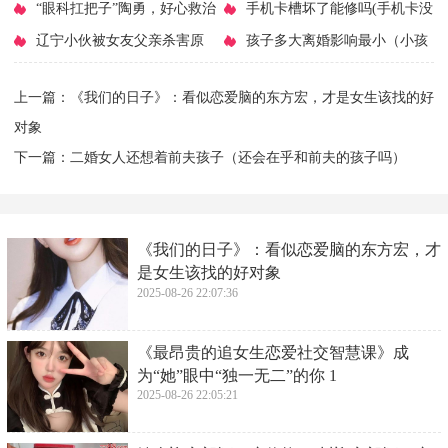
你 1
（opporeno9屏幕多大尺寸）
​“眼科扛把子”陶勇，好心救治
相如卓文君的故事)
​手机卡槽坏了能修吗(手机卡没
病人，康复后却被其砍成残疾
​辽宁小伙被女友父亲杀害原
坏,卡槽没坏,显示无服务)
​孩子多大离婚影响最小（小孩
因，辽宁19岁小伙被女朋友父亲杀
越年幼遭遇父母离婚）
上一篇：
​《我们的日子》：看似恋爱脑的东方宏，才是女生该找的好
害
对象
下一篇：
​二婚女人还想着前夫孩子（还会在乎和前夫的孩子吗）
​《我们的日子》：看似恋爱脑的东方宏，才
是女生该找的好对象
2025-08-26 22:07:36
​《最昂贵的追女生恋爱社交智慧课》成
为“她”眼中“独一无二”的你 1
2025-08-26 22:05:21