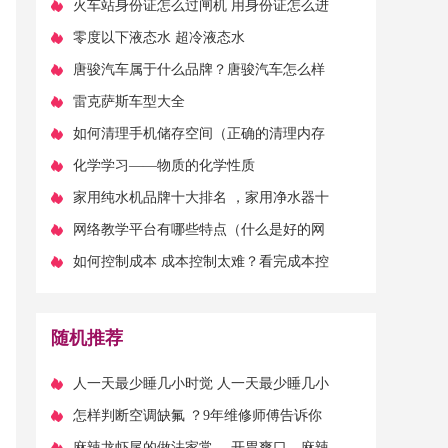
什么不该说的话-）
​火车站身份证怎么过闸机 用身份证怎么进
火车站台检票口
​零度以下液态水 超冷液态水
​唐骏汽车属于什么品牌？唐骏汽车怎么样
​雷克萨斯车型大全
​如何清理手机储存空间（正确的清理内存
方式，才能让你的空间更加充裕）
​化学学习——物质的化学性质
​家用纯水机品牌十大排名 ，家用净水器十
大名牌
​网络教学平台有哪些特点（什么是好的网
课平台？具备哪些特点？）
​如何控制成本 成本控制太难？看完成本控
制的六大方法，太多人走了弯路
随机推荐
​人一天最少睡几小时觉 人一天最少睡几小
时为好
​怎样判断空调缺氟 ？9年维修师傅告诉你
答案
​麻辣龙虾尾的做法家常 ，开胃爽口，麻辣