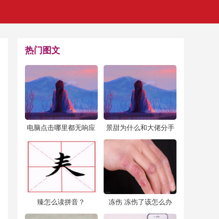
热门图文
​电脑点击哪里都无响应
​景甜为什么和大佬分手
怎么办(电脑卡死了,鼠
（景甜为什么和大佬分
标也用不了了咋办)
手天涯）
​臻怎么读拼音？
​冻伤 冻伤了该怎么办