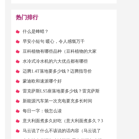
难忘的10首经典军旅歌
法？这三招自己就能修
曲，看看有没有你喜欢
好，太实用了
热门排行
的！）
​什么是蜂蜡？
​早安小短句 暖心，令人感慨万千
​豆科植物有哪些品种（豆科植物的大家
族，有哪些品种？）
​水冷式冷水机的六大优点都有哪些
​迈腾1.4T落地要多少钱？迈腾指导价
​蒙迪欧和速派哪个好
​雷克萨斯LS5座落地要多少钱？雷克萨斯
LS官方价
​新能源汽车第一次充电要充多长时间
​每日一字：顿怎么读
​意大利面煮多久好吃（意大利面煮多久？3
种面，煮3种不同的时间）
​马云说了什么不该说的话内容（马云说了