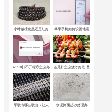
​小叶紫檀发黑还是红好
​苹果手机如何设置地震
小叶紫檀黑色的好还是
预警(iphone14自带地震
红色的好
警报怎么开)
​win10打不开程序怎么办
​基尾虾怎么烧才好吃 基
(Win10应用程序无法正
尾虾红烧做法大全
常启动(0xc0000142) 问
题解决方
​军歌有哪些歌曲（让人
​水泥路面起砂处理办