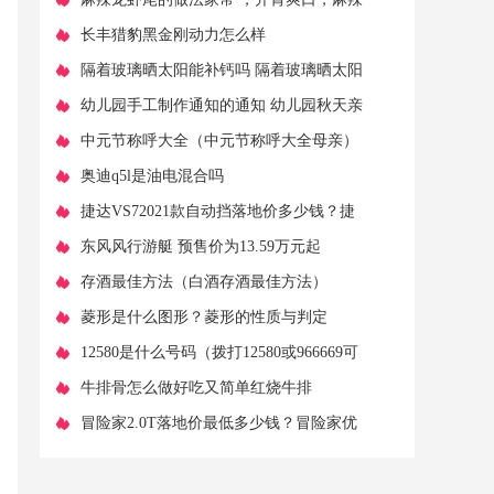
鲜香，一盘吃不够
​长丰猎豹黑金刚动力怎么样
​隔着玻璃晒太阳能补钙吗 隔着玻璃晒太阳
能补钙么？
​幼儿园手工制作通知的通知 幼儿园秋天亲
子手工通知
​中元节称呼大全（中元节称呼大全母亲）
​奥迪q5l是油电混合吗
​捷达VS72021款自动挡落地价多少钱？捷
达VS7报价
​东风风行游艇 预售价为13.59万元起
​存酒最佳方法（白酒存酒最佳方法）
​菱形是什么图形？菱形的性质与判定
​12580是什么号码（拨打12580或966669可
挪车？）
​牛排骨怎么做好吃又简单红烧牛排
​冒险家2.0T落地价最低多少钱？冒险家优
惠价