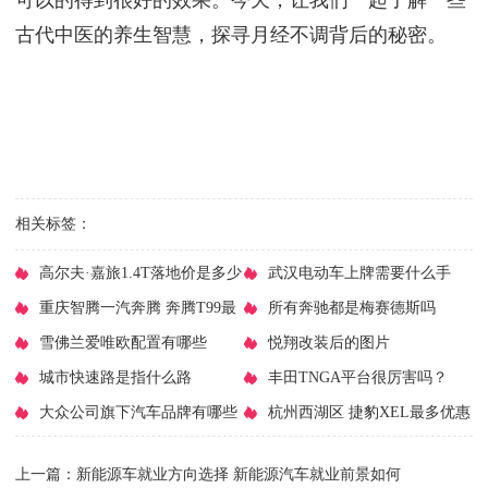
古代中医的养生智慧，探寻月经不调背后的秘密。
相关标签：
​高尔夫·嘉旅1.4T落地价是多少
​武汉电动车上牌需要什么手
钱？高尔夫·嘉旅报价
​重庆智腾一汽奔腾 奔腾T99最
续？武汉电动车上牌地址
​所有奔驰都是梅赛德斯吗
高降1.6万元 今日钜惠
​雪佛兰爱唯欧配置有哪些
​悦翔改装后的图片
​城市快速路是指什么路
​丰田TNGA平台很厉害吗？
​大众公司旗下汽车品牌有哪些
TNGA架构的车有什么优点
​杭州西湖区 捷豹XEL最多优惠
7.62万元 限时促销
上一篇：
​新能源车就业方向选择 新能源汽车就业前景如何