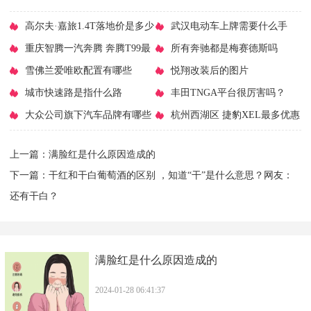
​高尔夫·嘉旅1.4T落地价是多少
​武汉电动车上牌需要什么手
钱？高尔夫·嘉旅报价
​重庆智腾一汽奔腾 奔腾T99最
续？武汉电动车上牌地址
​所有奔驰都是梅赛德斯吗
高降1.6万元 今日钜惠
​雪佛兰爱唯欧配置有哪些
​悦翔改装后的图片
​城市快速路是指什么路
​丰田TNGA平台很厉害吗？
​大众公司旗下汽车品牌有哪些
TNGA架构的车有什么优点
​杭州西湖区 捷豹XEL最多优惠
7.62万元 限时促销
上一篇：
​满脸红是什么原因造成的
下一篇：
​干红和干白葡萄酒的区别 ，知道“干”是什么意思？网友：
还有干白？
​满脸红是什么原因造成的
2024-01-28 06:41:37