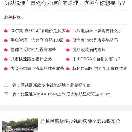
所以说便宜自然有它便宜的道理，这种车你想要吗？
相关标签：
​高尔夫·嘉旅1.4T落地价是多少
​武汉电动车上牌需要什么手
钱？高尔夫·嘉旅报价
​重庆智腾一汽奔腾 奔腾T99最
续？武汉电动车上牌地址
​所有奔驰都是梅赛德斯吗
高降1.6万元 今日钜惠
​雪佛兰爱唯欧配置有哪些
​悦翔改装后的图片
​城市快速路是指什么路
​丰田TNGA平台很厉害吗？
​大众公司旗下汽车品牌有哪些
TNGA架构的车有什么优点
​杭州西湖区 捷豹XEL最多优惠
7.62万元 限时促销
上一篇：
​君越最新款多少钱能落地？君越提车价
下一篇：
​比亚迪宋MAX DM-i上市 最大续航里程可达105km
​君越最新款多少钱能落地？君越提车价