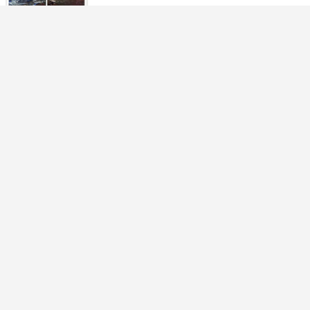
​FreelacePro使用体验（基于153版本）
2024-04-22 02:31:23
​suv四驱六缸七座自动汽车有哪些
2024-04-22 02:29:20
​汽车ATS是什么意思？ATS是什么车
2024-04-22 02:27:17
​小车也有大讲究 对福特新嘉年华保养调查
2024-04-22 02:25:15