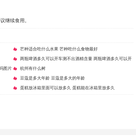
。
建议继续食用。
​芒种适合吃什么水果 芒种吃什么食物最好
​两瓶啤酒多久可以开车测不出酒精含量 两瓶啤酒多久可以开
吗图片
车测不出酒精度
​杭州有什么树
​豆蔻是多大年龄 豆蔻是多大的年龄
​蛋糕放冰箱里面可以放多久 蛋糕能在冰箱里放多久