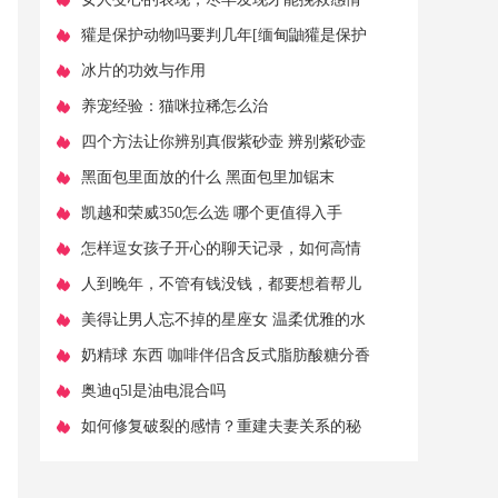
​獾是保护动物吗要判几年[缅甸鼬獾是保护
动物吗]
​冰片的功效与作用
​养宠经验：猫咪拉稀怎么治
​四个方法让你辨别真假紫砂壶 辨别紫砂壶
真假的简单方法
​黑面包里面放的什么 黑面包里加锯末
​凯越和荣威350怎么选 哪个更值得入手
​怎样逗女孩子开心的聊天记录，如何高情
商和女生聊天
​人到晚年，不管有钱没钱，都要想着帮儿
女这五种忙！
​美得让男人忘不掉的星座女 温柔优雅的水
瓶座
​奶精球 东西 咖啡伴侣含反式脂肪酸糖分香
精危害大
​奥迪q5l是油电混合吗
​如何修复破裂的感情？重建夫妻关系的秘
诀是什么？