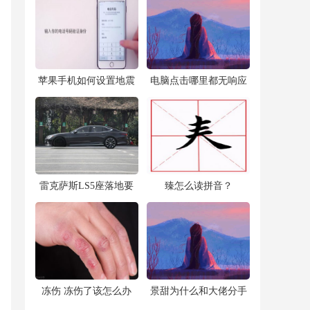
​苹果手机如何设置地震
​电脑点击哪里都无响应
预警(iphone14自带地震
怎么办(电脑卡死了,鼠
警报怎么开)
标也用不了了咋办)
​雷克萨斯LS5座落地要
​臻怎么读拼音？
多少钱？雷克萨斯LS官
方价
​冻伤 冻伤了该怎么办
​景甜为什么和大佬分手