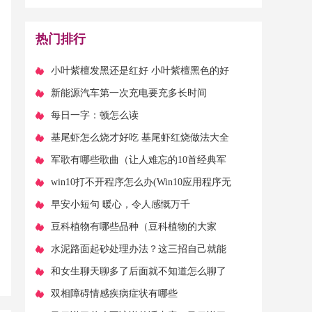
（景甜为什么和大佬分
手天涯）
热门排行
​小叶紫檀发黑还是红好 小叶紫檀黑色的好
还是红色的好
​新能源汽车第一次充电要充多长时间
​每日一字：顿怎么读
​基尾虾怎么烧才好吃 基尾虾红烧做法大全
​军歌有哪些歌曲（让人难忘的10首经典军
旅歌曲，看看有没有你喜欢的！）
​win10打不开程序怎么办(Win10应用程序无
法正常启动(0xc0000142) 问题解决方
​早安小短句 暖心，令人感慨万千
​豆科植物有哪些品种（豆科植物的大家
族，有哪些品种？）
​水泥路面起砂处理办法？这三招自己就能
修好，太实用了
​和女生聊天聊多了后面就不知道怎么聊了
​双相障碍情感疾病症状有哪些