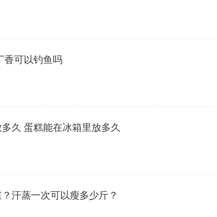
 丁香可以钓鱼吗
放多久 蛋糕能在冰箱里放多久
重？汗蒸一次可以瘦多少斤？