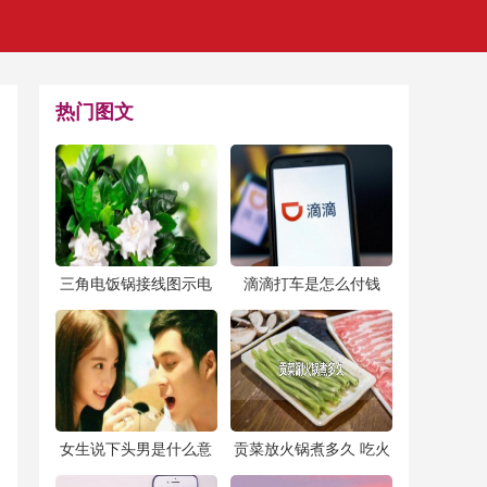
热门图文
​三角电饭锅接线图示电
​滴滴打车是怎么付钱
饭煲如何接线
的？是先付钱还是后付
钱？
​女生说下头男是什么意
​贡菜放火锅煮多久 吃火
思？男生很下头的行为
锅贡菜煮多久