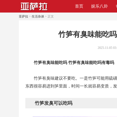
首页
娱乐八卦
亚萨拉
>
生活杂谈
> 正文
​竹笋有臭味能吃
2025-11-05 03
竹笋有臭味能吃吗 竹笋有臭味能吃吗有毒吗
竹笋有臭味建议不要吃。一是竹笋可能用硫
东西很容易进到笋里面，时间一长就容易变质，
竹笋发臭可以吃吗