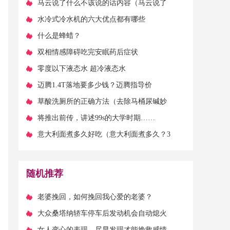
​马云说了什么不该说的话内容（马云说了
什么不该说的话-）
​水冷式冷水机的六大优点都有哪些
​什么是蜂蜡？
​双相情感障碍吃完安眠药后症状
​零度以下液态水 超冷液态水
​迈腾1.4T落地要多少钱？迈腾指导价
​草酸洗厕所的正确方法（去除马桶尿碱妙
招有哪些？试试这几种方法）
​将推出前传，讲述99s的大学时期……
​意大利面煮多久好吃（意大利面煮多久？3
种面，煮3种不同的时间）
随机推荐
​老婆挽回，如何挽回我心爱的老婆？
​大众桑塔纳轿车停车后发动机会自动熄火
的故障维修案例
​女人变心的表现，尽早发现才能挽救感情