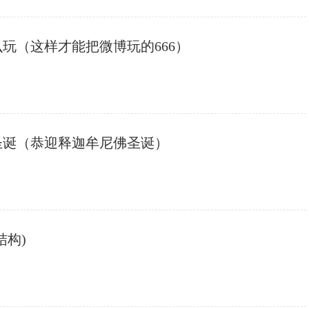
么玩（这样才能把微博玩的666）
圣诞（恭迎释迦牟尼佛圣诞）
结构)