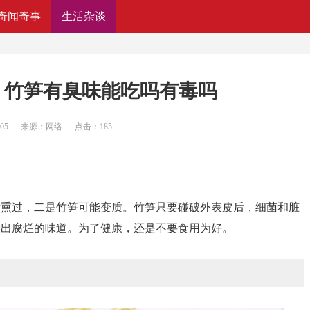
奇闻奇事
生活杂谈
吗 竹笋有臭味能吃吗有毒吗
:05
来源：网络
点击：
185
磺熏过，二是竹笋可能变质。竹笋只要碰破外表皮后，细菌和脏
发出腐烂的味道。为了健康，还是不要食用为好。