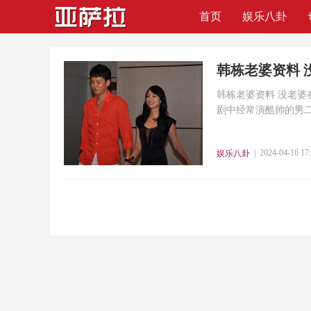
首页
娱乐八卦
韩栋老婆资料 
韩栋老婆资料 没老婆
剧中经常演酷帅的男二
| 2024-04-16 17
娱乐八卦