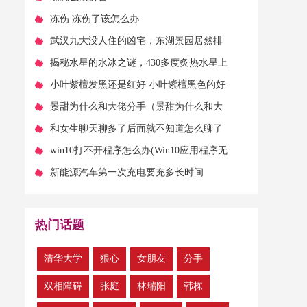
​冻伤 冻伤了该怎么办
​武汉九大没人住的凶宅，东湖景园居然排
第一/升降机坠落导致19人惨死
​揭秘水星的水冰之谜，430多度炙热水星上
面竟还有冰山存在
​小叶紫檀发黑还是红好 小叶紫檀黑色的好
还是红色的好
​景甜为什么和大佬分手（景甜为什么和大
佬分手天涯）
​和女生聊天聊多了后面就不知道怎么聊了
​win10打不开程序怎么办(Win10应用程序无
法正常启动(0xc0000142) 问题解决方
​新能源汽车第一次充电要充多长时间
热门话题
​清华大学
狠心
​女朋友
分手
​双相障碍
张庭
林瑞阳
韩栋