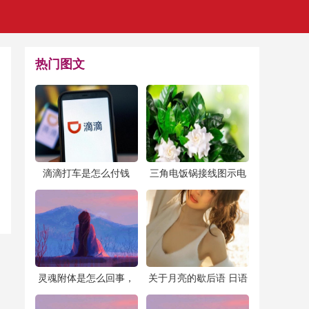
热门图文
​滴滴打车是怎么付钱
​三角电饭锅接线图示电
的？是先付钱还是后付
饭煲如何接线
钱？
​灵魂附体是怎么回事，
​关于月亮的歇后语 日语
解决附体最有效的方法
俗语谚语大全