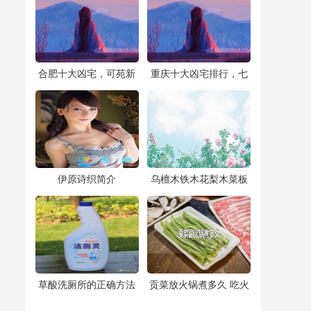
(念佛经辟邪)
​合肥十大凶宅，可苑新
​重庆十大凶宅排行，七
村C区7号楼房主离奇死
星岗闹鬼最恐怖/冤魂遍
亡/发现时只剩一堆白骨
地胆小者千万别去
​伊原诗织简介
​乌檀木铁木花梨木菜板
哪个好？砧板是铁木好
还是乌檀木好
​草酸洗厕所的正确方法
​贡菜放火锅煮多久 吃火
（去除马桶尿碱妙招有
锅贡菜煮多久