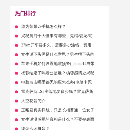
哪些？试试这几种方
热门排行
法）
​华为荣耀v9手机怎么样？
​揭秘黄河十大怪事有哪些，鬼棺/蛟龙/蛇
怪/鱼怪纷纷现身黄河
​27km开车要多久，需要多少油钱、费用
​女生说下头男是什么意思？男生很下头的
行为
​苹果手机如何设置地震预警(iphone14自带
地震警报怎么开)
​杨蓉结婚了吗老公是谁？杨蓉感情史揭秘
​电脑点击哪里都无响应怎么办(电脑卡死
了,鼠标也用不了了咋办)
​雷克萨斯LS5座落地要多少钱？雷克萨斯
LS官方价
​大空花音简介
​王昭君真实样貌，只是长相普通一位女子
(审美观不同)
​女生说没感觉的真相是什么？不要被表面
意思骗了
​臻怎么读拼音？