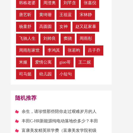
韩栋老婆
周澄奥
刘芊含
张嘉倪
唐艺昕
黄绮珊
王祖蓝
宋林静
杨童舒
高圆圆
女神
赵又廷家暴
飞驰人生
刘帅良
窦骁
周雨彤
周雨彤家世
李鸿其
张若昀
吕子乔
米娅
爱情公寓
giao哥
王二妮
司马懿
​幼儿园
小短句
随机推荐
​余生，请珍惜那些陪你走过艰难岁月的人
​丰田C-HR新能源纯电动落地价多少？丰田
C-HR新能源优惠价
​富康美发精英班学费（富康美发学院初级